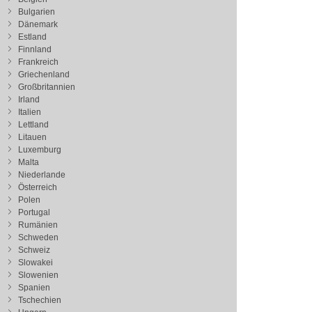
Bulgarien
Dänemark
Estland
Finnland
Frankreich
Griechenland
Großbritannien
Irland
Italien
Lettland
Litauen
Luxemburg
Malta
Niederlande
Österreich
Polen
Portugal
Rumänien
Schweden
Schweiz
Slowakei
Slowenien
Spanien
Tschechien