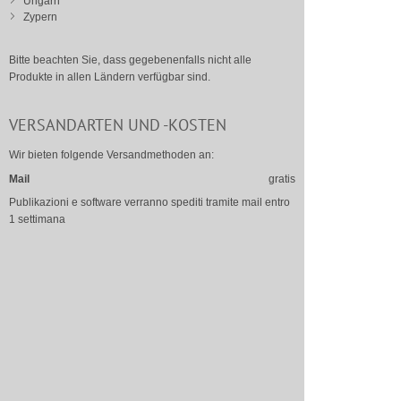
Ungarn
Zypern
Bitte beachten Sie, dass gegebenenfalls nicht alle
Produkte in allen Ländern verfügbar sind.
VERSANDARTEN UND -KOSTEN
Wir bieten folgende Versandmethoden an:
Mail
gratis
Publikazioni e software verranno spediti tramite mail entro
1 settimana
Bitte beachten Sie, dass für manche Produkte und Länder
unter Umständen nicht alle Versandarten zur Verfügung
stehen.
BEZAHLUNG
So können Sie bei uns Ihren Einkauf bezahlen: